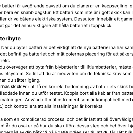
e batteri är avgörande oavsett om du planerar en kappsegling, 
 bara en snabb dagstur. Ett batteri som inte är i gott skick kan l
ller driva båtens elektriska system. Dessutom innebär ett gamma
et gör det ännu viktigare att hålla batteriet i toppskick.
tteribyte
 När du byter batteri är det viktigt att de nya batterierna har s
det befintliga batteriet och mät polernas placering för att säkerst
rekt. 
du överväger att byta från blybatterier till litiumbatterier, måste
ens elsystem. Se till att du är medveten om de tekniska krav som 
nan du sätter igång.
ernas skick
 För att få en korrekt bedömning av batteriets skick b
ulladdade innan du utför testet. Koppla bort alla kablar från batter
 mätningen. Använd ett mätinstrument som är kompatibelt med d
.) och kontrollera att alla inställningar är korrekta.
ka som en komplicerad process, och det är lätt att bli överväldiga
en! Är du osäker på hur du ska utföra dessa steg och behöver hj
nderhåll av din båt? Vi på BoatBuddies ser till att du får rätt hjäl