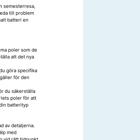
en semesterresa, 
eda till problem 
lt batteri en 
amma poler som de 
älla att det nya 
 du göra specifika 
gäller för den 
ör du säkerställa 
iets poler för att 
in batterityp 
d av detaljerna. 
älp med 
p vid rätt tidpunkt 