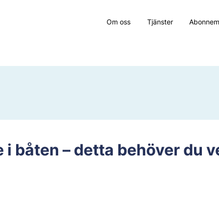
Om oss
Tjänster
Abonne
e i båten – detta behöver du v