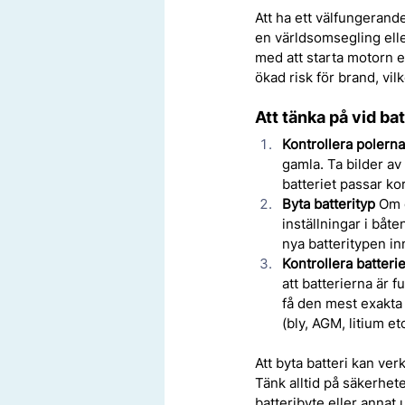
Att ha ett välfungerand
en världsomsegling eller
med att starta motorn e
ökad risk för brand, vilk
Att tänka på vid ba
Kontrollera polerna
gamla. Ta bilder av 
batteriet passar kor
Byta batterityp
 Om 
inställningar i båt
nya batteritypen in
Kontrollera batteri
att batterierna är f
få den mest exakta
(bly, AGM, litium etc
Att byta batteri kan ver
Tänk alltid på säkerhet
batteribyte eller annat u